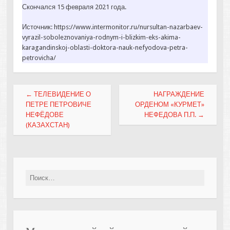
Скончался 15 февраля 2021 года.
Источник: https://www.intermonitor.ru/nursultan-nazarbaev-
vyrazil-soboleznovaniya-rodnym-i-blizkim-eks-akima-
karagandinskoj-oblasti-doktora-nauk-nefyodova-petra-
petrovicha/
Post
←
ТЕЛЕВИДЕНИЕ О
НАГРАЖДЕНИЕ
navigation
ПЕТРЕ ПЕТРОВИЧЕ
ОРДЕНОМ «КУРМЕТ»
НЕФЁДОВЕ
НЕФЕДОВА П.П.
→
(КАЗАХСТАН)
Найти: