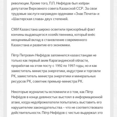
революции. Кроме того, П.П. Нефёдов был избран
депутатом Верховного совета Казахской ССР. За свои
трудовые заслуги награжден орденами «Знак Почета» и
«Шахтерская слава» двух степеней.
СМИ Казахстана широко осветили прискорбный факт
кончины выдающегося хозяйственника, который внёс
неоценимый вклад в становление современного
Казахстана и развитие его экономики.
Пётр Петрович Нефёдов запомнился казахстанцам не
только как первый аким Карагандинской области,
проработав на этом посту с 1992 по 1997 годы, но и как
заместитель министра энергетики, индустрии и торговли
РК, заместитель министра энергетики и минеральных
ресурсов РК, советник премьер-министра РК.
Некоторые журналисты вспомнили и о том, как Пётр
Нефёдов в конце девяностых выстоял в информационной
атаке, когда недоброжелатели попытались выставить его
нарушителем законодательства – что не соответствовало
действительности. Пётр Нефёдов с честью выдержал это