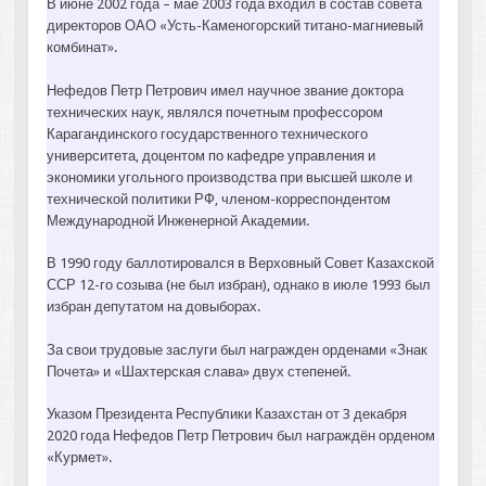
В июне 2002 года – мае 2003 года входил в состав совета
директоров ОАО «Усть-Каменогорский титано-магниевый
комбинат».
Нефедов Петр Петрович имел научное звание доктора
технических наук, являлся почетным профессором
Карагандинского государственного технического
университета, доцентом по кафедре управления и
экономики угольного производства при высшей школе и
технической политики РФ, членом-корреспондентом
Международной Инженерной Академии.
В 1990 году баллотировался в Верховный Совет Казахской
ССР 12-го созыва (не был избран), однако в июле 1993 был
избран депутатом на довыборах.
За свои трудовые заслуги был награжден орденами «Знак
Почета» и «Шахтерская слава» двух степеней.
Указом Президента Республики Казахстан от 3 декабря
2020 года Нефедов Петр Петрович был награждён орденом
«Курмет».