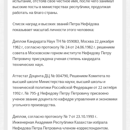
испытание, отстояв свое честное имя, после чего занимал
высокие посты в министерствах республики, продолжая
работать на благо страны.
Cписок наград и высоких званий Петра Нефёдова
показывает масштаб личности этого человека:
Диплом Кандидата Наук ТН № 059083, Москва 22 декабря
1982 г, согласно протоколу № 24 от 24.06.1982 г. решением
совета в Московском горном институте Нефедову Петру
Петровичу присуждена ученая степень кандидата
технических наук.
Аттестат Доцента ДЦ № 004790, Решением Комитета по
высшей школе Министерства науки, высшей школы и
технической политики Российской Федерации от 22 октября
1992 г. № 795-g Нефедову Петру Петровичу присвоено
ученое звание доцента по кафедре управления и экономики
угольного производства.
Диплом, согласно протоколу № 7 от 23.10.1993 г.
Инженерная Академия Республики Казахстан избрала
Нефедова Петра Петровича членом-корреспондентом.